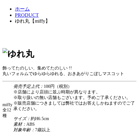
ホーム
PRODUCT
ゆれ丸【miffy】
ゆれ丸【miffy】
飾ってたのしい、集めてたのしい !!
丸いフォルムでゆらゆらゆれる、おきあがりこぼしマスコット
発売予定上代：
100円（税別）
※店舗により店頭に並ぶ時期が異なります。
※取り扱いの無い店舗もございます。予めご了承ください。
※販売店舗につきましては弊社ではお答えしかねますのでご了
miffy
承ください。
全12
種
サイズ：
約H6.5cm
素材：
ABS
対象年齢：
7歳以上