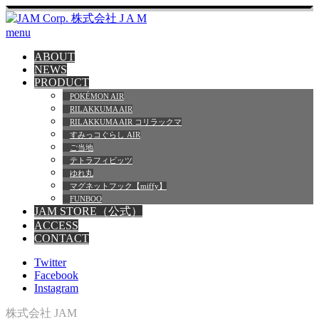
menu
ABOUT
NEWS
PRODUCT
POKÉMON AIR
RILAKKUMA AIR
RILAKKUMA AIR コリラックマ
すみっコぐらし AIR
ご当地
テトラフィビッツ
ゆれ丸
マグネットフック【miffy】
FUNBOO
JAM STORE（公式）
ACCESS
CONTACT
Twitter
Facebook
Instagram
株式会社 JAM