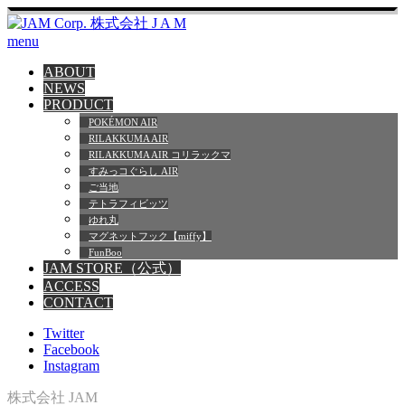
menu
ABOUT
NEWS
PRODUCT
POKÉMON AIR
RILAKKUMA AIR
RILAKKUMA AIR コリラックマ
すみっコぐらし AIR
ご当地
テトラフィビッツ
ゆれ丸
マグネットフック【miffy】
FunBoo
JAM STORE（公式）
ACCESS
CONTACT
Twitter
Facebook
Instagram
株式会社 JAM