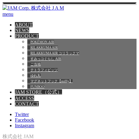
menu
ABOUT
NEWS
PRODUCT
POKÉMON AIR
RILAKKUMA AIR
RILAKKUMA AIR コリラックマ
すみっコぐらし AIR
ご当地
テトラフィビッツ
ゆれ丸
マグネットフック【miffy】
FUNBOO
JAM STORE（公式）
ACCESS
CONTACT
Twitter
Facebook
Instagram
株式会社 JAM