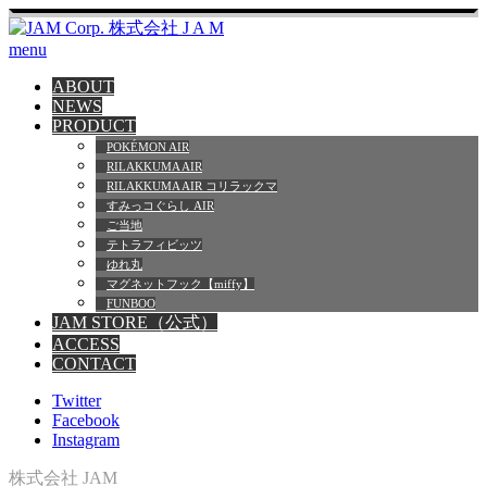
menu
ABOUT
NEWS
PRODUCT
POKÉMON AIR
RILAKKUMA AIR
RILAKKUMA AIR コリラックマ
すみっコぐらし AIR
ご当地
テトラフィビッツ
ゆれ丸
マグネットフック【miffy】
FUNBOO
JAM STORE（公式）
ACCESS
CONTACT
Twitter
Facebook
Instagram
株式会社 JAM