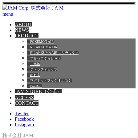
menu
ABOUT
NEWS
PRODUCT
POKÉMON AIR
RILAKKUMA AIR
RILAKKUMA AIR コリラックマ
すみっコぐらし AIR
ご当地
テトラフィビッツ
ゆれ丸
マグネットフック【miffy】
FunBoo
JAM STORE（公式）
ACCESS
CONTACT
Twitter
Facebook
Instagram
株式会社 JAM